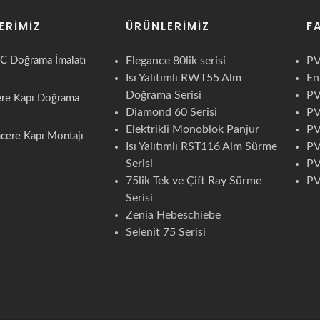
ERIMIZ
ÜRÜNLERIMIZ
F
C Doğrama İmalatı
Elegance 80lik serisi
PV
Isı Yalıtımlı RWT55 Alm
En
Doğrama Serisi
PV
ere Kapı Doğrama
Diamond 60 Serisi
PV
Elektrikli Monoblok Panjur
PV
cere Kapı Montajı
Isı Yalıtımlı RST116 Alm Sürme
PV
Serisi
PV
75lik Tek ve Çift Ray Sürme
PV
Serisi
Zenia Hebeschiebe
Selenit 75 Serisi