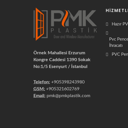
HIZMETL
Hazır PV
Pvc Penc
İhracatı
Örnek Mahallesi Erzurum
PVC Pen
Kongre Caddesi 1390 Sokak
No:1/5 Esenyurt / İstanbul
Telefon:
+905398243980
GSM:
+905321602769
Email:
pmk@pmkplastik.com