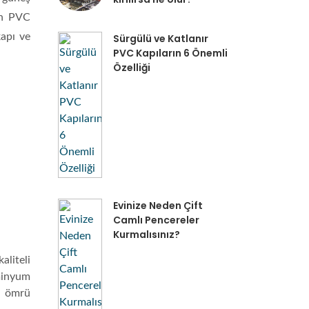
lan PVC
kapı ve
Sürgülü ve Katlanır
PVC Kapıların 6 Önemli
Özelliği
Evinize Neden Çift
Camlı Pencereler
Kurmalısınız?
aliteli
minyum
n ömrü