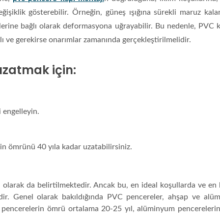
eğişiklik gösterebilir. Örneğin, güneş ışığına sürekli maruz ka
mlerine bağlı olarak deformasyona uğrayabilir. Bu nedenle, PVC 
lı ve gerekirse onarımlar zamanında gerçekleştirilmelidir.
zatmak için:
 engelleyin.
n ömrünü 40 yıla kadar uzatabilirsiniz.
olarak da belirtilmektedir.
Ancak bu, en ideal koşullarda ve en k
dir.
Genel olarak bakıldığında PVC pencereler, ahşap ve alü
pencerelerin ömrü ortalama 20-25 yıl, alüminyum pencereleri