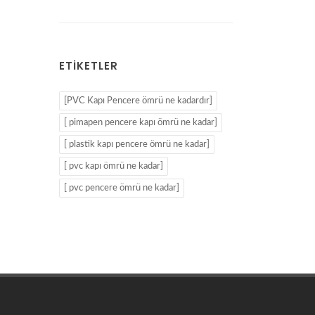
ETIKETLER
[PVC Kapı Pencere ömrü ne kadardır]
[ pimapen pencere kapı ömrü ne kadar]
[ plastik kapı pencere ömrü ne kadar]
[ pvc kapı ömrü ne kadar]
[ pvc pencere ömrü ne kadar]