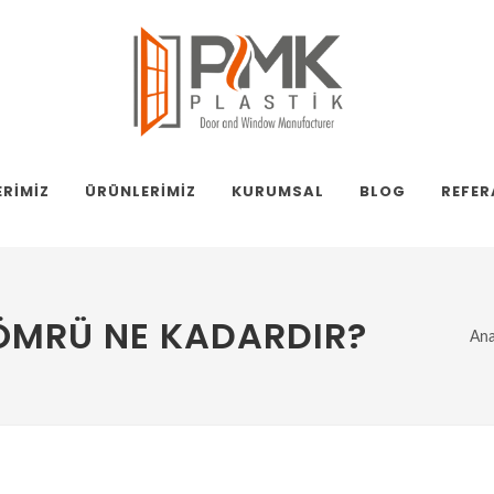
ERIMIZ
ÜRÜNLERIMIZ
KURUMSAL
BLOG
REFER
 ÖMRÜ NE KADARDIR?
Ana