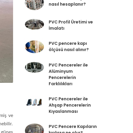
nasıl hesaplanır?
PVC Profil Üretimi ve
İmalatı
PVC pencere kapı
ölçüsü nasıl alınır?
PVC Pencereler ile
Alüminyum
Pencerelerin
Farklılıkları
PVC Pencereler ile
Ahşap Pencerelerin
Kıyaslanması
lmiş ve
ebilir.
PVC Pencere Kapıların
, güneş
kırılırsa ne olur?