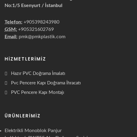
No:1/5 Esenyurt / İstanbul
Telefon:
+905398243980
GSM:
+905321602769
Email:
pmk@pmkplastik.com
HIZMETLERIMIZ
Hazır PVC Doğrama İmalatı
Pvc Pencere Kapı Doğrama İhracatı
PVC Pencere Kapı Montajı
ÜRÜNLERIMIZ
Elektrikli Monoblok Panjur